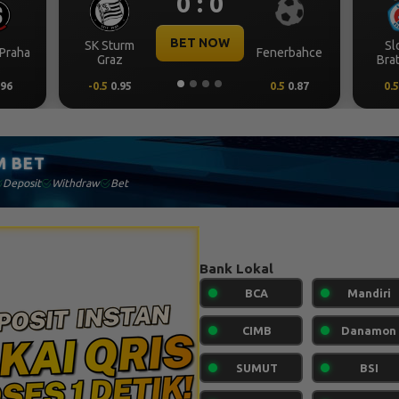
0 : 1
Saint-
e-Fe
oise
BET NOW
e-Croatia
e-Germany
1.00
-0.
0.25
0.65
-0.25
-0.89
M BET
Deposit
Withdraw
Bet
Bank Lokal
BCA
Mandiri
CIMB
Danamon
SUMUT
BSI