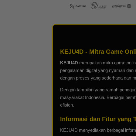
KEJU4D - Mitra Game Onli
KEJU4D
merupakan mitra game online
pengalaman digital yang nyaman dan r
dengan proses yang sederhana dan m
Dengan tampilan yang ramah penggun
masyarakat Indonesia. Berbagai pemb
efisien.
Informasi dan Fitur yang 