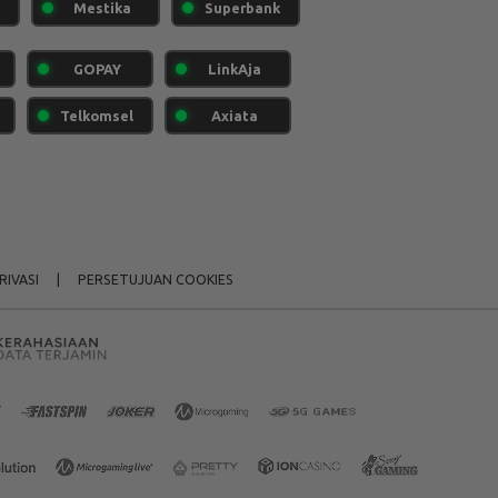
Mestika
Superbank
GOPAY
LinkAja
Telkomsel
Axiata
RIVASI
|
PERSETUJUAN COOKIES