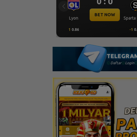
0 : 0
Previous
BET NOW
Union 
Bodo Glimt
Gill
0.75
0.82
-0.75
TELEGRA
Daftar
Login