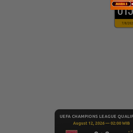
SYDNE
01
7/8/20
UEFA CHAMPIONS LEAGUE QUALIF
August 11, 2026 — 22:59 WIB